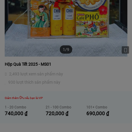
1/9
Hộp Quà Tết 2025 - MS01
2,493 lượt xem sản phẩm này
930 lượt thích sản phẩm này
0
Giảm thêm
% nếu bạn là VIP
1 - 20 Combo
21 - 100 Combo
101+ Combo
740,000
₫
720,000
₫
690,000
₫