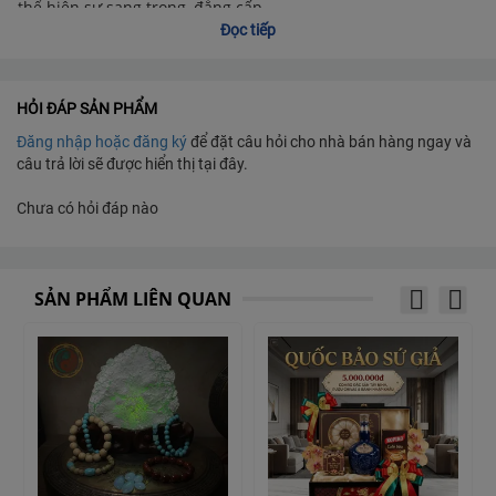
thể hiện sự sang trọng, đẳng cấp
Đọc tiếp
Hộp quà bao gồm:
HỎI ĐÁP SẢN PHẨM
Yến sào Khánh Hoà ăn kiêng 3 hủ
Bánh Danisa
Đăng nhập hoặc đăng ký
để đặt câu hỏi cho nhà bán hàng ngay và
Cafe Phố Sữa
câu trả lời sẽ được hiển thị tại đây.
Bánh quy trái cây và hạt
Trà Hương xuân
Chưa có hỏi đáp nào
Bánh quy Hongya đỏ
Socola tym 8 viên
SẢN PHẨM LIÊN QUAN