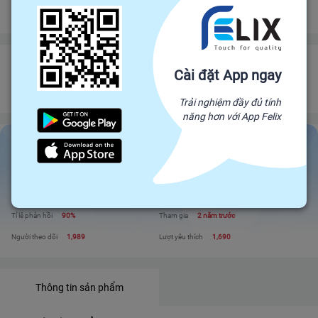
Đảm bảo gửi hàng đúng hạn
Chính sách hoàn tiền
GIAN HÀNG QUÀ TẾT
Cài đặt App ngay
Đối tác trực tiếp của Felix, mang sản phẩm trực tiếp từ nhà sản xuất để đến
với người tiêu dùng. Giá cả cạnh tranh - Chất lượng tuyệt đối
Trải nghiệm đầy đủ tính
năng hơn với App Felix
GIAN HÀNG QUÀ TẾT
Liên hệ
Xem shop
Đánh giá
193
Sản phẩm
3
Tỉ lệ phản hồi
90%
Tham gia
2 năm trước
Người theo dõi
1,989
Lượt yêu thích
1,690
Thông tin sản phẩm