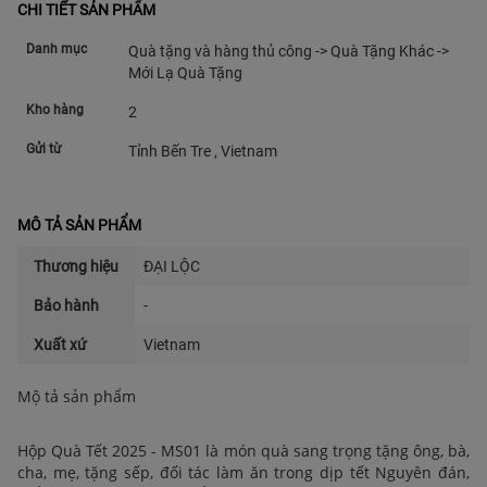
CHI TIẾT SẢN PHẨM
Danh mục
Quà tặng và hàng thủ công -> Quà Tặng Khác ->
Mới Lạ Quà Tặng
Kho hàng
2
Gửi từ
Tỉnh Bến Tre , Vietnam
MÔ TẢ SẢN PHẨM
Thương hiệu
ĐẠI LỘC
Bảo hành
-
Xuất xứ
Vietnam
Mộ tả sản phẩm
Hộp Quà Tết 2025 - MS01 là món quà sang trọng tặng ông, bà,
cha, mẹ, tặng sếp, đối tác làm ăn trong dịp tết Nguyên đán,