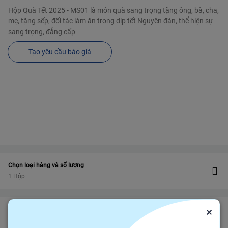
Hộp Quà Tết 2025 - MS01 là món quà sang trọng tặng ông, bà, cha,
mẹ, tặng sếp, đối tác làm ăn trong dịp tết Nguyên đán, thể hiện sự
sang trọng, đẳng cấp
Tạo yêu cầu báo giá
Chọn loại hàng và số lượng
1 Hộp
×
Bảo vệ
Bảo hiểm thương mại
bảo vệ đơn hàng felix.store của bạn